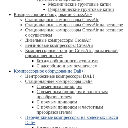
Механические грунтовые катки
Гидравлические грунтовые катки
Компрессорное оборудование CrossAir
+
Стационарные компрессоры CrossAir
Стационарные компрессоры CrossAir на ресивере
Стационарные компрессоры CrossAir на ресивере
с осушителем
Дизельные компрессоры CrossAir
Бензиновые компрессоры CrossAir
Компрессорные станции CrossAir для лазерной
промышленности
+
Без адсорбционного осушителя
С адсорбционным осушителем
Компрессорное оборудование Dali
+
Центробежные компрессоры DALI
Стационарные компрессоры Dali
+
С ременным приводом
С ременным приводом и частотным
преобразователем
С прямым приводом
С прямым приводом и частотным
преобразователем
Передвижные компрессоры на колесных шасси
Dali
+
Дизельные на шасси