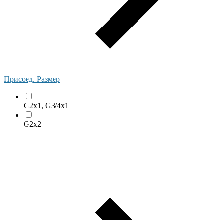
Присоед. Размер
G2x1, G3/4x1
G2x2