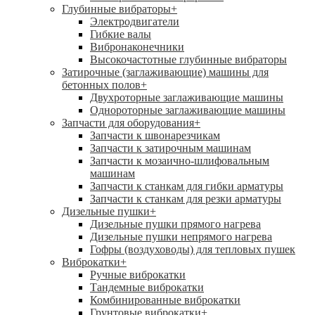
Глубинные вибраторы
+
Электродвигатели
Гибкие валы
Вибронаконечники
Высокочастотные глубинные вибраторы
Затирочные (заглаживающие) машины для
бетонных полов
+
Двухроторные заглаживающие машины
Однороторные заглаживающие машины
Запчасти для оборудования
+
Запчасти к швонарезчикам
Запчасти к затирочным машинам
Запчасти к мозаично-шлифовальным
машинам
Запчасти к станкам для гибки арматуры
Запчасти к станкам для резки арматуры
Дизельные пушки
+
Дизельные пушки прямого нагрева
Дизельные пушки непрямого нагрева
Гофры (воздуховоды) для тепловых пушек
Виброкатки
+
Ручные виброкатки
Тандемные виброкатки
Комбинированные виброкатки
Грунтовые виброкатки
+