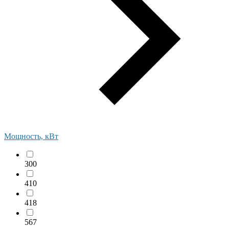
Мощность, кВт
300
410
418
567