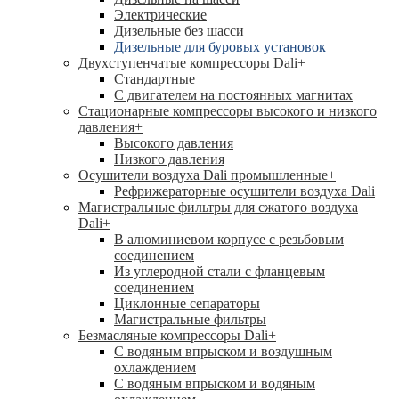
Электрические
Дизельные без шасси
Дизельные для буровых установок
Двухступенчатые компрессоры Dali
+
Стандартные
С двигателем на постоянных магнитах
Стационарные компрессоры высокого и низкого
давления
+
Высокого давления
Низкого давления
Осушители воздуха Dali промышленные
+
Рефрижераторные осушители воздуха Dali
Магистральные фильтры для сжатого воздуха
Dali
+
В алюминиевом корпусе с резьбовым
соединением
Из углеродной стали с фланцевым
соединением
Циклонные сепараторы
Магистральные фильтры
Безмасляные компрессоры Dali
+
С водяным впрыском и воздушным
охлаждением
С водяным впрыском и водяным