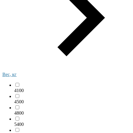
Вес, кг
4100
4500
4800
5400